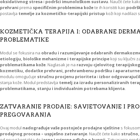
oksidativnog stresa
i
podršci imunološkom sustavu
. Naučit ćete ka
prehrani
prema
specifičnim problemima kože
te ih koristiti kao
podršk
postavlja
temelje za kozmetičko-terapijski pristup
koži koji nadilazi
KOZMETIČKA TERAPIJA I: ODABRANE DER
PROBLEMATIKE
Modul se fokusira na
obradu i razumijevanje odabranih dermakozme
etiologiju, biološke mehanizme i terapijske principe
koji su ključni 
problematikama kože
. Naglasak je na
razvoju cjelovitog terapijsko
kozmetiku, dodatke prehrani, prehrambenu podršku i aparaturne
modulu omogućuje
stručnu procjenu prioriteta
i
izbor odgovarajućih
stanja kože. Modul predstavlja
temelj za izradu personaliziranih tera
problematikama, stanju i individualnim potrebama klijenta
.
ZATVARANJE PRODAJE: SAVJETOVANJE I PR
PREGOVARANJA
Ovaj modul
nadograđuje vaše postojeće prodajne vještine
s fokuso
prodajnog procesa – uspješno zatvaranje
. Naučit ćete kako
stručno,
od prvog kontakta do
jasne i svjesne odluke o kupnji
. Zatvaranje prodaj