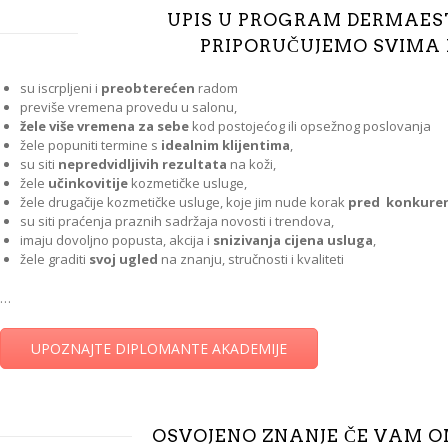
UPIS U PROGRAM DERMAES
PRIPORUČUJEMO SVIMA K
su iscrpljeni i
preobterećen
radom
previše vremena provedu u salonu,
žele više vremena za sebe
kod postojećog ili opsežnog poslovanja
žele popuniti termine s
idealnim klijentima
,
su siti
nepredvidljivih rezultata
na koži,
žele
učinkovitije
kozmetičke usluge,
žele drugačije kozmetičke usluge, koje jim nude korak
pred konkure
su siti praćenja praznih sadržaja novosti i trendova,
imaju dovoljno popusta, akcija i
snizivanja cijena usluga
,
žele graditi
svoj ugled
na znanju, stručnosti i kvaliteti
…
UPOZNAJTE DIPLOMANTE AKADEMIJE
OSVOJENO ZNANJE ČE VAM 