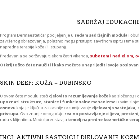
SADRŽAJ EDUKACIJ
Program Dermaestetičar podijeljen je u
sedam sadržajnih modula
i obu
završenog obrazovanja, polaznici mogu pristupiti završnom ispitu i time ste
napredne terapije kože (1. stupanj).
Predavanja se održavaju tijekom četiri vikenda,
subotom i nedjeljom, od
Otkrijte što ćete naučiti i kako možete unaprijediti svoje poslovan
SKIN DEEP: KOŽA – DUBINSKO
U ovom ćete modulu steći
cjelovito razumijevanje kože
kao složenog i 
upoznati strukture, stanice i funkcionalne mehanizme
u svim sloj
osnovu
koja je ključna za kasnije razumijevanje
djelovanja sastojaka, 
pristupa
. Ovo znanje omogućuje
realno postavljanje ciljeva, precizni
radu s klijentima. Modul predstavlja
temelj napredne kozmetičke tera
INCI: AKTIVNI SASTOJCI I DJELOVANJE KO