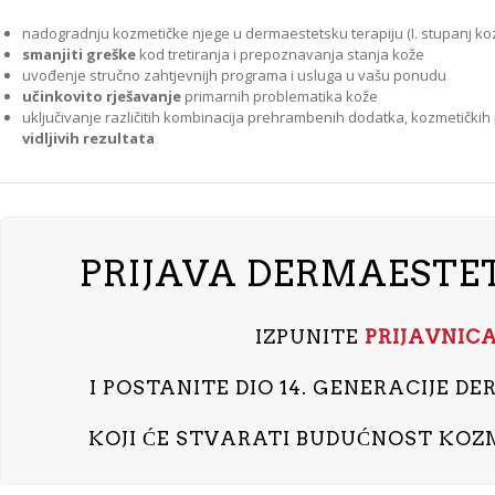
nadogradnju kozmetičke njege u dermaestetsku terapiju (I. stupanj koz
smanjiti greške
kod tretiranja i prepoznavanja stanja kože
uvođenje stručno zahtjevnijh programa i usluga u vašu ponudu
učinkovito rješavanje
primarnih problematika kože
uključivanje različitih kombinacija prehrambenih dodatka, kozmetički
vidljivih rezultata
PRIJAVA DERMAESTET
IZPUNITE
PRIJAVNIC
I POSTANITE DIO 14. GENERACIJE D
KOJI ĆE STVARATI BUDUĆNOST KOZ