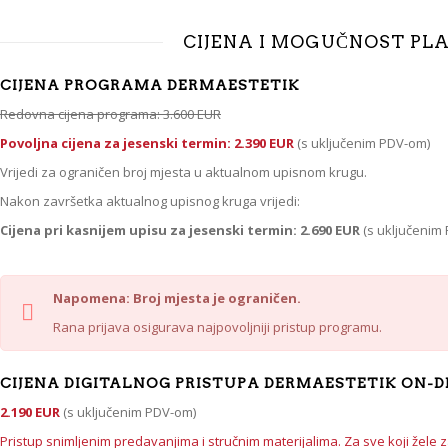
CIJENA I MOGUČNOST PL
CIJENA PROGRAMA DERMAESTETIK
Redovna cijena programa: 3.600 EUR
Povoljna cijena za jesenski termin: 2.390 EUR
(s uključenim PDV-om)
Vrijedi za ograničen broj mjesta u aktualnom upisnom krugu.
Nakon završetka aktualnog upisnog kruga vrijedi:
Cijena pri kasnijem upisu za jesenski termin: 2.690 EUR
(s uključenim
Napomena: Broj mjesta je ograničen.
Rana prijava osigurava najpovoljniji pristup programu.
CIJENA DIGITALNOG PRISTUPA DERMAESTETIK ON-
2.190 EUR
(s uključenim PDV-om)
Pristup snimljenim predavanjima i stručnim materijalima. Za sve koji žele 