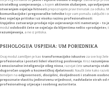
strateškog usmjeravanja
, u kojem
aktivnim slušanjem, upravljanje
stvaranjem osjećaja hitnosti
prepoznajete pravi trenutak za odluku. M
komunikacijske i pregovaračke tehnike
koje vam pomažu zaključiti i on
bez osjećaja pritiska i uz visoku razinu profesionalnosti
.
Uspješno zatvaranje prodaje nije uvjeravanje niti nametanje – to j
modul
oslobodit ćete se osjećaja da klijentima nešto »prodajete«
, 
razumijevanja
, a ne iz pritiska.
PSIHOLOGIJA USPJEHA: UM POBJEDNIKA
Ovaj modul zamišljen je kao
transformacijsko iskustvo
za sve koji žel
profesionalca i postati lideri vlastitog poslovanja
. Kroz
razumijeva
i emocionalne inteligencije višeg nivoa
, razvijat ćete
unutarnju stab
dugoročan uspjeh u kozmetičkoj djelatnosti
. Naučit ćete kako razvit
temeljen na
odgovornosti, disciplini, dosljednosti i stalnom osobn
prepoznate vlastitu jedinstvenu vrijednost, nadvladate strah od
profesionalnog utjecaja i osobnog autoriteta
.