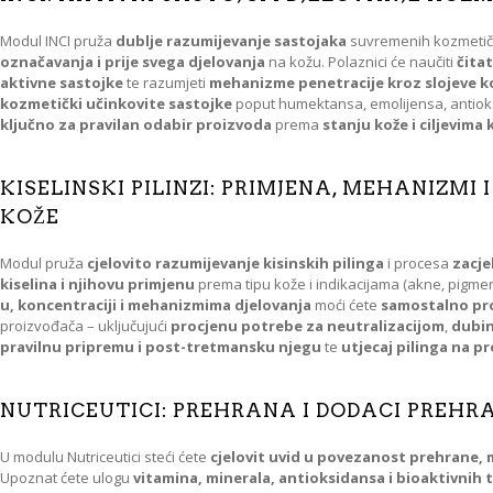
Modul INCI pruža
dublje razumijevanje sastojaka
suvremenih kozmetičk
označavanja i prije svega djelovanja
na kožu. Polaznici će naučiti
čitat
aktivne sastojke
te razumjeti
mehanizme penetracije kroz slojeve k
kozmetički učinkovite sastojke
poput humektansa, emolijensa, antioksi
ključno za pravilan odabir proizvoda
prema
stanju kože i ciljevima
KISELINSKI PILINZI: PRIMJENA, MEHANIZMI 
KOŽE
Modul pruža
cjelovito razumijevanje kisinskih pilinga
i procesa
zacje
kiselina i njihovu primjenu
prema tipu kože i indikacijama (akne, pigmen
u, koncentraciji i mehanizmima djelovanja
moći ćete
samostalno pro
proizvođača – uključujući
procjenu potrebe za neutralizacijom
,
dubin
pravilnu pripremu i post-tretmansku njegu
te
utjecaj pilinga na p
NUTRICEUTICI: PREHRANA I DODACI PREHR
U modulu Nutriceutici steći ćete
cjelovit uvid u povezanost prehrane, 
Upoznat ćete ulogu
vitamina, minerala, antioksidansa i bioaktivnih t