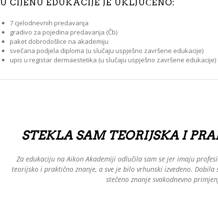
U CIJENU EDUKACIJE JE UKLJUČENO:
7 cjelodnevnih predavanja
gradivo za pojedina predavanja (Čb)
paket dobrodošlice na akademiju
svečana podjela diploma (u slučaju uspješno završene edukacije)
upis u registar dermaestetika (u slučaju uspješno završene edukacije)
STEKLA SAM TEORIJSKA I PR
Za edukaciju na Aikon Akademiji odlučila sam se jer imaju profes
teorijsko i praktično znanje, a sve je bilo vrhunski izvedeno. Dobil
stečeno znanje svakodnevno primjenj