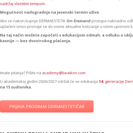
sadržaj vlastitim tempom.
Mogućnost nadogradnje na jesenski termin uživo
Ako se nakon kupnje DERMAESTETIK
On-Demand
pristupa naknadno odluč
uplaćeni iznos priznaje se do visine aktualne kotizacije u istom upisnom k
Na taj način možete započeti s edukacijom odmah, a odluku o uklj
kasnije — bez dvostrukog plaćanja.
Imate pitanja? Pišite na
academy@beaikon.com
U akademskoj godini 2026/2027 održat će se edukacija
14.
generacije Der
na 15 sudionika.
PRIJAVA PROGRAM DERMAESTETIČAR