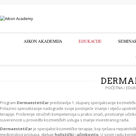
AIKON AKADEMIJA
EDUKACIJE
SEMINAR
DERMA
POČETNA
/
EDUK
Program
Dermaestetičar
predstavlja 1. stupanj specijalizacije kozmetičk
Polaznici specializacije nadograde svoje postojeće znanje i stječu upotre
terapije. Proširenje stručnih kompetencija u praksi znači, postizanje učinkov
suverenosti u provedbi kozmetičkih usluga s manje investiranog rada.
Dermaestetičar
je specijalist kozmetičke terapije, koji rješava nepatolo
medicinskog pristupa, djeluje
holistički
i
učinkovito
. U svom radu koris