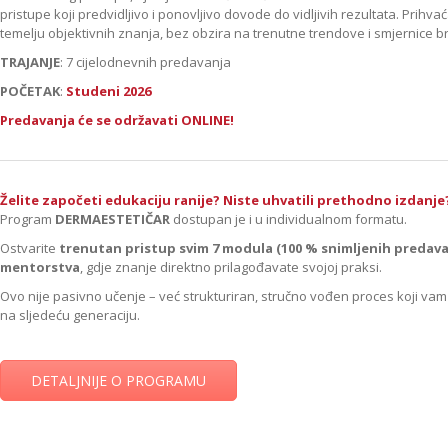
pristupe koji predvidljivo i ponovljivo dovode do vidljivih rezultata. Prih
temelju objektivnih znanja, bez obzira na trenutne trendove i smjernice 
TRAJANJE
: 7 cijelodnevnih predavanja
POČETAK
:
Studeni 2026
Predavanja će se održavati ONLINE!
Želite započeti edukaciju ranije? Niste uhvatili prethodno izdanje
Program
DERMAESTETIČAR
dostupan je i u individualnom formatu.
Ostvarite
trenutan pristup svim 7 modula (100 % snimljenih predava
mentorstva
, gdje znanje direktno prilagođavate svojoj praksi.
Ovo nije pasivno učenje – već strukturiran, stručno vođen proces koji v
na sljedeću generaciju.
DETALJNIJE O PROGRAMU