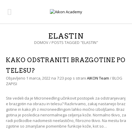
ELASTIN
DOMOV
/
POSTS TAGGED "ELASTIN"
KAKO ODSTRANITI BRAZGOTINE PO
TELESU?
Objavljeno
1 marca, 2022
na 7:23 pop
s strani
AIKON Team
/
BLOG
ZAPISI
Ste vedeli da je Microneedling učinkovit postopek za odstranjevanj
e brazgotin na obrazu in telesu? Razkrivamo, zakaj nastanejo braz
gotine in kako jih z microneedlingom lahko močno izboljšamo. Braz
gotina je posledica nenormalnega celjenja kože. Normalno tkivo, za
radi poškodbe nadomesti neelastično, fibrozno tkivo. Na mestu bra
zgotine so zmanjšane pomembne funkcije kože, kot so…