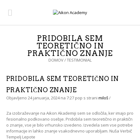
PRIDOBILA SEM
TEORETIČNO IN
PRAKTIČNO ZNANJE
DOMOV
/
TESTIMONIAL
PRIDOBILA SEM TEORETIČNO IN
PRAKTIČNO ZNANJE
Objavljeno
24 januarja, 2024
na 7:27 pop
s strani
miloš
/
Za izobraževanje na Aikon Akademiji sem se odločila, ker imajo pro
fesionalno podkovano osebje. Pridobila sem teoretično in praktičn
o znanje, vse je bilo vrhunsko izvedeno. Izvedela sem vse potrebe
informacije in lahko znanje vsakodnevno uporabljam. Nuša Verbič
Tempelj Lepote